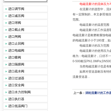
电磁流量计的流体压力
进口调节阀
在流量计的选型中，流
有一定限制的，本文参照项
进口减压阀
范围。
进口球阀
电磁流量计的温度范围
进口截止阀
电磁流量计的工作温度
电磁流量计是耐磨耐腐蚀电
进口闸阀
的电磁流量计小于
180
度，如
进口止回阀
电磁流量计的压力范围
进口电磁阀
电磁流量计的使用压力
格为：电磁流量计，口径不
进口蝶阀
0-500
耐压
PN1.0MPa;DN50
进口隔膜阀
当然电磁流量计也是有
进口疏水阀
如果对变送器耐压有特
流量变送器．
进口过滤器
进口安全阀
进口水力控制阀
上一条：
涡轮流量计的工作
进口执行器
进口低温阀门