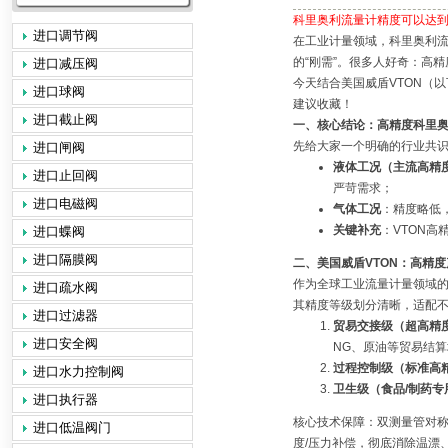
科里奥利流量计精度可以达到
进口调节阀
在工业计量领域，科里奥利
的“刚需”。很多人好奇：高
进口减压阀
今天结合美国威盾VTON（
进口球阀
建议收藏！
进口截止阀
一、核心结论：高精度科里
先给大家一个明确的行业共识
进口闸阀
液体工况（主流高精
进口止回阀
严苛需求；
进口电磁阀
气体工况
：精度略低，
关键补充
：VTON高
进口蝶阀
进口隔膜阀
二、美国威盾VTON：高精
作为全球工业流量计量领域的
进口疏水阀
其精度等级划分清晰，适配
进口过滤器
贸易交接级（超高精
进口安全阀
NG、原油等贸易结算
过程控制级（标准高
进口水力控制阀
卫生级（食品/制药专
进口执行器
核心技术保障：双测量管对称
进口低温阀门
度/压力补偿，彻底消除温漂