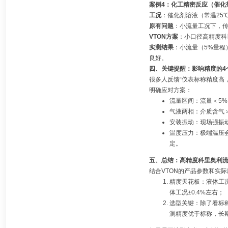
案例4：化工精密反应（催化
工况
：催化剂溶液（常温25
原有问题
：小流量工况下，传
VTON方案
：小口径高精度科
实测结果
：小流量（5%量程
良好。
四、关键提醒：影响精度的4
很多人反馈“仪表标称精度高
明确应对方案：
流量区间：流量＜5%
气液两相：介质含气
安装振动：现场强振
温度压力：极端温压会
定。
五、总结：高精度科里奥利
结合VTON的产品参数和实
精度天花板：液体工况最
体工况±0.4%左右；
选型关键：除了看标
测精度优于标称，长