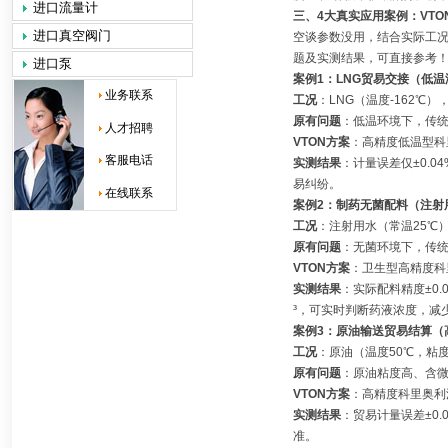
进口流量计
三、4大真实应用案例：VT
进口真空阀门
空谈参数没用，结合实际工况
题及实测结果，可直接参考
进口泵
案例1：LNG贸易交接（低
业务联系
工况
：LNG（温度-162℃）
原有问题
：低温环境下，传统
人才招聘
VTON方案
：高精度低温型科
客服电话
实测结果
：计量误差仅±0.0
易纠纷。
在线联系
案例2：制药无菌配料（注射
工况
：注射用水（常温25℃）
原有问题
：无菌环境下，传统
VTON方案
：卫生型高精度科里
实测结果
：实际配料精度±0.0
³，可实时判断药液浓度，减
案例3：原油输送贸易结算（
工况
：原油（温度50℃，粘度2
原有问题
：原油粘度高、含微
VTON方案
：高精度科里奥利
实测结果
：贸易计量误差±0.
准。